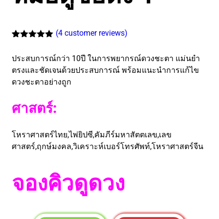
(
4
customer reviews)
Rated
4
5.00
out of 5
ประสบการณ์กว่า 10ปี ในการพยากรณ์ดวงชะตา ​แม่นยำ​
based on
customer
ตรง​และชัดเจน​ด้วย​ประสบการณ์​ พร้อมแนะนำ​การแก้ไข
ratings
ดวงชะตาอย่างถูก
ศาสตร์:
โหราศาสตร์ไทย,ไพ่ยิปซี,คัมภีร์มหาสัตตเลข,เลข
ศาสตร์,ฤกษ์มงคล,วิเคราะห์เบอร์โทรศัพท์,โหราศาสตร์จีน
จองคิวดูดวง