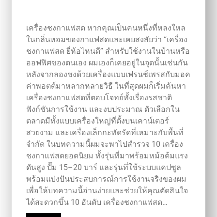
เครื่องชงกาแฟสด หากคุณเป็นคนหนึ่งที่หลงใหล
ในกลิ่นหอมของกาแฟสดและเคยสงสัยว่า “เครื่อง
ชงกาแฟสด ยี่ห้อไหนดี” สำหรับใช้งานในบ้านหรือ
ออฟฟิศของตนเอง ผมเองก็เคยอยู่ในจุดนั้นเช่นกัน
หลังจากลองชงด้วยเครื่องแบบเฟรนช์เพรสกับมอค
ค่าพอตต์มาหลากหลายวิธี ในที่สุดผมก็เริ่มค้นหา
เครื่องชงกาแฟสดที่ตอบโจทย์ทั้งเรื่องรสชาติ
ฟังก์ชันการใช้งาน และงบประมาณ ตัวเลือกใน
ตลาดมีทั้งแบบเครื่องใหญ่ที่ตั้งบนเคาน์เตอร์
สวยงาม และเครื่องเล็กกะทัดรัดที่เหมาะกับพื้นที่
จำกัด ในบทความนี้ผมจะพาไปสำรวจ 10 เครื่อง
ชงกาแฟสดยอดนิยม ทั้งรุ่นที่มาพร้อมหม้อต้มแรง
ดันสูง ปั๊ม 15–20 บาร์ และรุ่นที่ใช้ระบบแคปซูล
พร้อมแบ่งปันประสบการณ์การใช้งานจริงของผม
เพื่อให้บทความนี้อ่านง่ายและช่วยให้คุณตัดสินใจ
ได้สะดวกขึ้น 10 อันดับ เครื่องชงกาแฟสด…