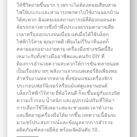
ให้ชีวิตง่ายขึ้นมาก ๆ เพราะไม่ต้องคอยเสียบสาย
ไฟให้เกะกะและสามารถพกพาไปใช้งานนอกบ้าน
ได้สะดวก ฉันเคยเจอสถานการณ์ที่ต้องถอดนอต
ล้อรถกลางทางซึ่งถ้าพึ่งประแจธรรมดาอาจเสีย
เวลาหรือออกแรงจนเมื่อย แต่เมื่อได้ใช้บล็อก
ไฟฟ้าไร้สาย คุณภาพดี เพียงไม่กี่วินาทีนอตก็
คลายออกอย่างง่ายดาย เครื่องมือช่างชนิดนี้จึง
เหมาะกับทั้งช่างมืออาชีพและคนรัก DIY ที่
ต้องการอำนวยความสะดวกให้การขัน‑คลายนอต
เป็นเรื่องสบายๆ พลังงานจากแบตเตอรี่ยังเพียงพอ
สำหรับงานหลากหลาย ทั้งซ่อมแซมเครื่องจักร
ประกอบเฟอร์นิเจอร์หรือแม้แต่ดูแลยานยนต์
บล็อกไฟฟ้าไร้สาย ยี่ห้อไหนดี ก็จะขึ้นอยู่กับแรงบิด
ความเร็วรอบ น้ำหนัก และอุปกรณ์เสริมที่ให้มา
การเลือกใช้ให้เหมาะสมจะช่วยลดเวลาทำงาน
และยืดอายุเครื่องมือได้มากขึ้น บทความนี้ฉันจะ
มาแชร์ประสบการณ์และข้อมูลจากการสำรวจ
ผลิตภัณฑ์หลายยี่ห้อ พร้อมจัดอันดับ 10…