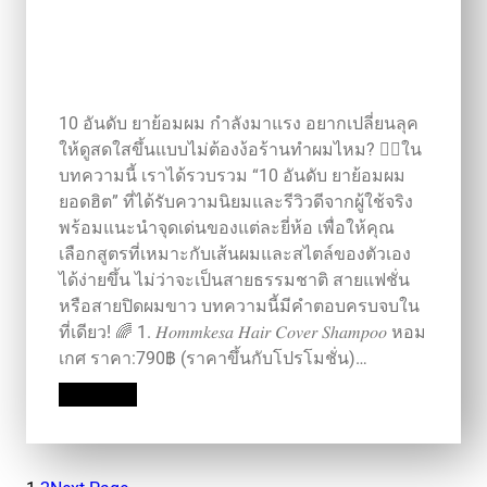
10 อันดับ ยาย้อมผม กำลังมาแรง อยากเปลี่ยนลุค
ให้ดูสดใสขึ้นแบบไม่ต้องง้อร้านทำผมไหม? 💇‍♀️ใน
บทความนี้ เราได้รวบรวม “10 อันดับ ยาย้อมผม
ยอดฮิต” ที่ได้รับความนิยมและรีวิวดีจากผู้ใช้จริง
พร้อมแนะนำจุดเด่นของแต่ละยี่ห้อ เพื่อให้คุณ
เลือกสูตรที่เหมาะกับเส้นผมและสไตล์ของตัวเอง
ได้ง่ายขึ้น ไม่ว่าจะเป็นสายธรรมชาติ สายแฟชั่น
หรือสายปิดผมขาว บทความนี้มีคำตอบครบจบใน
ที่เดียว! 🌈 1. 𝐻𝑜𝑚𝑚𝑘𝑒𝑠𝑎 𝐻𝑎𝑖𝑟 𝐶𝑜𝑣𝑒𝑟 𝑆ℎ𝑎𝑚𝑝𝑜𝑜 หอม
เกศ ราคา:790฿ (ราคาขึ้นกับโปรโมชั่น)…
Read More