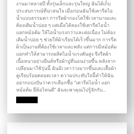
งานมาหลายปี ทั้งรุ่นเล็กและรุ่นใหญ่ ฉันได้เก็บ
ประสบการณ์ที่น่าสนใจ เมื่อก่อนฉันใช้เตารีดไอ
น้ำแบบธรรมดา การรีดผ้ากองโตใช้เวลานานและ
ต้องเติมน้ำบ่อย ๆ แต่เมื่อได้ลองใช้เตารีดไอน้ำ
แยกหม้อต้ม ให้ไอน้ำแรงกว่าและต่อเนื่อง ไม่ต้อง
เติมน้ำบ่อย ๆ ช่วยให้ผ้าเรียบได้เร็วขึ้นมาก การรีด
ผ้าเป็นงานที่ต้องใช้เวลาและพลัง แต่การมีหม้อต้ม
แยกทำให้สามารถผลิตไอน้ำแรงดันสูง จึงรีดผ้า
เนื้อหนาอย่างยีนส์หรือผ้าปูที่นอนง่ายขึ้น หลังจาก
เปลี่ยนมาใช้รุ่นนี้ ฉันมีเวลาว่างมากขึ้นและเสื้อผ้า
ดูเรียบร้อยตลอดเวลา ความประทับใจนี้ทำให้ฉัน
อยากแบ่งปันว่าควรเลือกซื้อ “เตารีดไอน้ำ แยก
หม้อต้ม ยี่ห้อไหนดี” ฉันจะพาคุณไปรู้จักกับ…
Read More