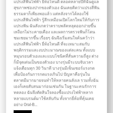
แปรงสีฟันไฟฟ้า ยี่ห้อไหนดี ตลอดหลายปีที่ฉันดูแล
สุขภาพช่องปากของตัวเอง ฉันเคยคิดว่าแปรงสีฟัน
ธรรมดาก็เพียงพอแล้ว แต่หลังจากได้ลองใช้
แปรงสีฟันไฟฟ้า รู้สึกเหมือนเปิดโลกใหม่ให้กับการ
แปรงฟัน ฉันสังเกตว่าคราบพลัคหลุดออกง่ายขึ้น
เหงือกไม่ระคายเคือง และผลการตรวจฟันก็โดน
ชมเชยมากขึ้น เรื่อยๆ ฉันจึงเริ่มสนใจค้นคว้าว่า
แปรงสีฟันไฟฟ้า ยี่ห้อไหนดี ที่จะเหมาะสมกับ
พฤติกรรมและงบประมาณของแต่ละคน ทั้งแบบ
หมุนรอบตัวเองและแบบโซนิคที่สั่นความถี่สูง ต่าง
ก็มีจุดเด่นเป็นของตัวเอง บางรุ่นมีระบบจับเวลา
แจ้งเตือนทุก 30 วินาที บางรุ่นมีเซ็นเซอร์แรงกด
เพื่อป้องกันการกดแรงเกินไป ปัญหาคือรุ่นใน
ตลาดมีมากมายจนทำให้หลายคนลังเล รวมทั้งฉัน
เองก็เคยสับสนมาก่อนเช่นกัน ในฐานะคนรักการ
ทดลอง ฉันจึงตัดสินใจลองซื้อแปรงไฟฟ้าหลาก
หลายแบรนด์มาใช้สลับกัน ทั้งจากยี่ห้อที่คุ้นเคย
อย่าง Oral‑B…